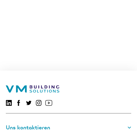
VMBSO.general.social.linkedin.follow
Folgen Sie uns auf Facebook
VMBSO.general.social.twitter.follow
VMBSO.general.social.instagram.follow
Besuchen Sie uns auf YouTube
Uns kontaktieren