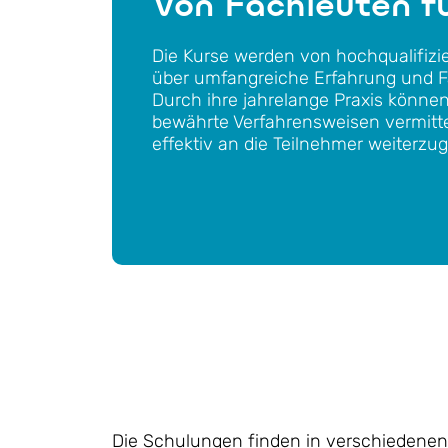
Von Fachleuten f
Die Kurse werden von hochqualifizie
über umfangreiche Erfahrung und F
Durch ihre jahrelange Praxis können
bewährte Verfahrensweisen vermitte
effektiv an die Teilnehmer weiterzu
Die Schulungen finden in verschiedenen 