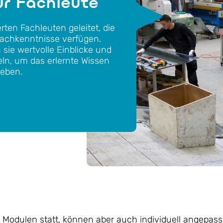
ür Fachleute
rten Fachleuten geleitet, die
achkenntnisse verfügen.
 sie wertvolle Einblicke und
ln, um das erlernte Wissen
geben.
Modulen statt, können aber auch individuell angepass