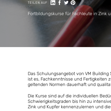
Auf LinkedIn teilen
Auf Facebook teilen
Auf Twitter teilen
Share on Pinterest
TEILEN AUF:
Fortbildungskurse für Fachleute in Zink u
Das Schulungsangebot von VM Building So
ist es, Fachkenntnisse und Fertigkeiten
geltenden Normen dauerhaft und qualitat
Die Kurse sind auf die individuellen Be
Schwierigkeitsgraden bis hin zu intensiv
Zink und Kupfer kennenzulernen und diese