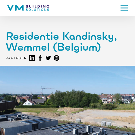
Residentie Kandinsky,
Wemmel (Belgium)
Partager sur LinkedIn
Partager sur Facebook
Share on Twitter
Share on Pinterest
PARTAGER