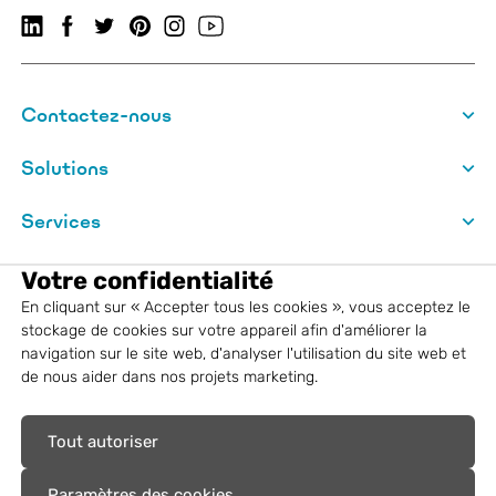
Suivez-nous sur LinkedIn
Suivez-nous sur Facebook
VMBSO.general.social.twitter.follow
VMBSO.general.social.pinterest.follow
Suivez-nous sur Instagram
Visitez notre chaîne YouTube
Contactez-nous
Solutions
Services
VM Building Solutions
Votre confidentialité
En cliquant sur « Accepter tous les cookies », vous acceptez le
Informations légales
stockage de cookies sur votre appareil afin d'améliorer la
navigation sur le site web, d'analyser l'utilisation du site web et
de nous aider dans nos projets marketing.
Autres
Tout autoriser
Marques déposées : VM Building
Solutions®, Aurubis®, Nordic Copper®
Paramètres des cookies