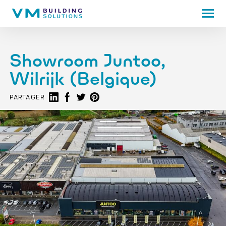
Showroom Juntoo,
Wilrijk (Belgique)
Partager sur LinkedIn
Partager sur Facebook
Share on Twitter
Share on Pinterest
PARTAGER