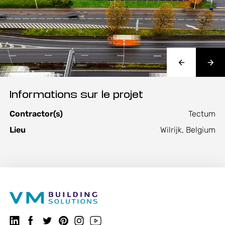
Informations sur le projet
Contractor(s)
Tectum
Lieu
Wilrijk, Belgium
Suivez-nous sur LinkedIn
Suivez-nous sur Facebook
VMBSO.general.social.twitter.follow
VMBSO.general.social.pinterest.follow
Suivez-nous sur Instagram
Visitez notre chaîne YouTube