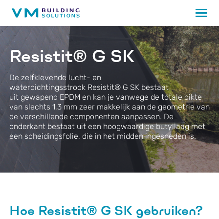
Resistit® G SK
De
zelfklevende lucht- en
waterdichtingsstrook
Resistit
®
G SK
bestaat
uit
gewapend EPDM
en
kan je v
anwege de totale dikte
van slechts 1,3 mm
zeer
makkelijk
aan de geometrie van
de verschillende componenten aanpassen
. De
onderkant bestaat uit een hoogwaardige butyllaag met
een scheidingsfolie, die in het midden ingesneden is.
Hoe Resistit® G SK gebruiken?