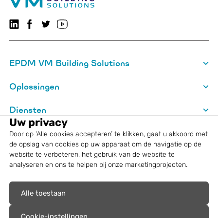
Volg ons op LinkedIn
Volg ons op Facebook
VMBSO.general.social.twitter.follow
Bezoek ons YouTube-kanaal
EPDM VM Building Solutions
Oplossingen
Diensten
Uw privacy
Over VM Building Solutions
Door op ‘Alle cookies accepteren’ te klikken, gaat u akkoord met
de opslag van cookies op uw apparaat om de navigatie op de
website te verbeteren, het gebruik van de website te
Wettelijke informatie
analyseren en ons te helpen bij onze marketingprojecten.
Geregistreerde merken: VM Building
Alle toestaan
Solutions®, Resitrix®, Alutrix®, Aludex®,
Resistit® G SK
Cookie-instellingen