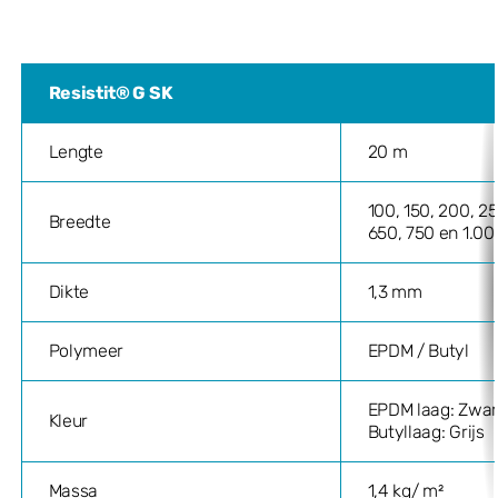
Resistit® G SK
Lengte
20 m
100, 150, 200, 2
Breedte
650, 750 en 1.0
Dikte
1,3 mm
Polymeer
EPDM / Butyl
EPDM laag: Zwar
Kleur
Butyllaag: Grijs
Massa
1,4 kg/ m²