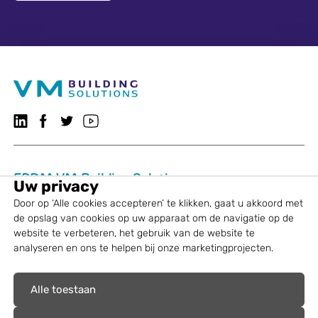
Volg ons op LinkedIn
Volg ons op Facebook
VMBSO.general.social.twitter.follow
Bezoek ons YouTube-kanaal
EPDM VM Building Solutions
Uw privacy
Door op ‘Alle cookies accepteren’ te klikken, gaat u akkoord met
Oplossingen
de opslag van cookies op uw apparaat om de navigatie op de
website te verbeteren, het gebruik van de website te
Diensten
analyseren en ons te helpen bij onze marketingprojecten.
Over VM Building Solutions
Alle toestaan
Wettelijke informatie