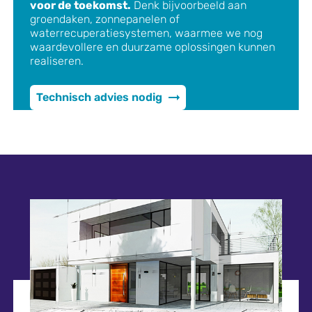
voor de toekomst.
Denk bijvoorbeeld aan
groendaken, zonnepanelen of
waterrecuperatiesystemen, waarmee we nog
waardevollere en duurzame oplossingen kunnen
realiseren.
Technisch advies nodig