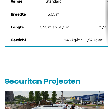
Versie
Standard
P
Breedte
3,05 m
Lengte
15,25 m en 30,5 m
15,25
Gewicht
1,49 kg/m² – 1,84 kg/m²
Securitan Projecten