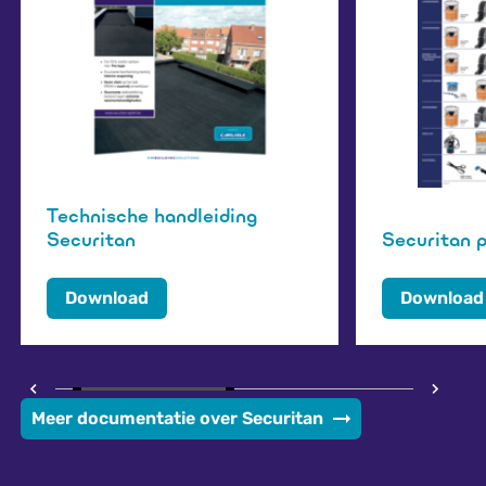
Technische handleiding
Securitan
Securitan 
Download
Download
Meer documentatie over Securitan