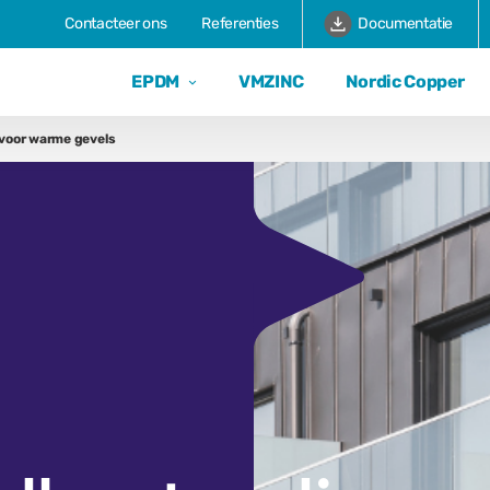
Contacteer ons
Referenties
Documentatie
EPDM
VMZINC
Nordic Copper
voor warme gevels