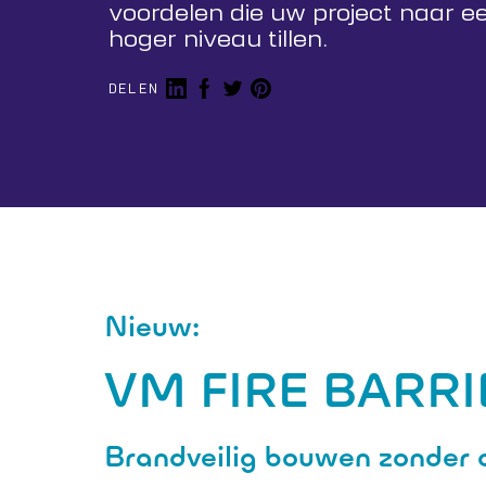
voordelen die uw project naar e
hoger niveau tillen.
Deel op LinkedIn
Deel op Facebook
Share on Twitter
Share on Pinterest
DELEN
Nieuw:
VM FIRE BARRI
Brandveilig bouwen zonder