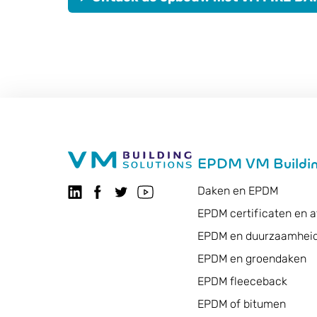
EPDM VM Buildin
Daken en EPDM
Volg ons op LinkedIn
Volg ons op Facebook
VMBSO.general.social.twitter.follow
Bezoek ons YouTube-kanaal
EPDM certificaten en a
EPDM en duurzaamhei
EPDM en groendaken
EPDM fleeceback
EPDM of bitumen