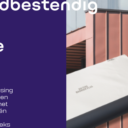
dbestendig
e
sing
men
het
én
eks