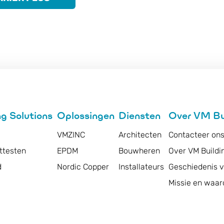
g Solutions
Oplossingen
Diensten
Over VM Bui
VMZINC
Architecten
Contacteer on
ttesten
EPDM
Bouwheren
Over VM Buildi
d
Nordic Copper
Installateurs
Geschiedenis va
Missie en waar