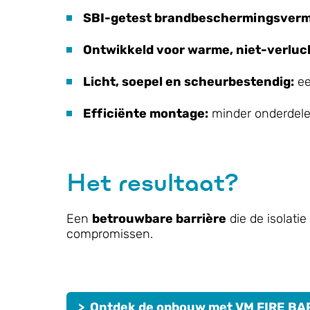
SBI-getest brandbeschermingsverm
Ontwikkeld voor warme, niet-verluc
Licht, soepel en scheurbestendig:
ee
Efficiënte montage:
minder onderdelen
Het resultaat?
Een
betrouwbare barrière
die de isolati
compromissen.
>
Ontdek de opbouw met VM FIRE BA