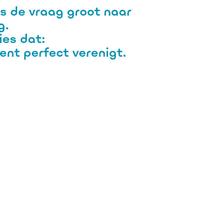
s de vraag groot naar
g
.
ies dat:
ment
perfect verenigt.