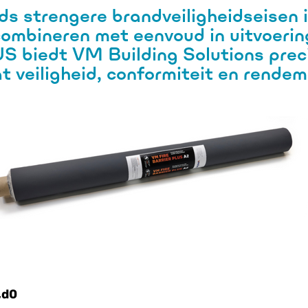
s strengere brandveiligheidseisen i
combineren met eenvoud in uitvoerin
US
biedt VM Building Solutions prec
at
veiligheid, conformiteit en rende
,d0