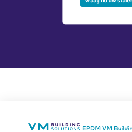
Vraag nu uw stale
EPDM VM Buildin