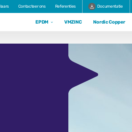
laars
Contacteer ons
Referenties
Documentatie
EPDM
VMZINC
Nordic Copper