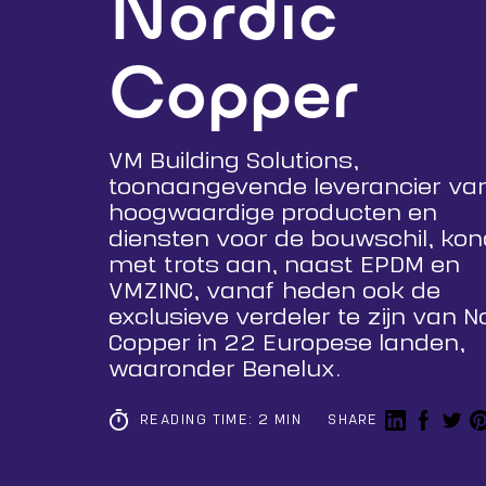
Nordic
Copper
VM Building Solutions,
toonaangevende leverancier va
hoogwaardige producten en
diensten voor de bouwschil, kon
met trots aan, naast EPDM en
VMZINC, vanaf heden ook de
exclusieve verdeler te zijn van N
Copper in 22 Europese landen,
waaronder Benelux.
Deel op Li
Deel op
Shar
S
READING TIME: 2 MIN
SHARE