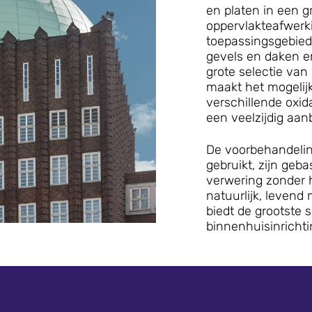
en platen in een 
oppervlakteafwerki
toepassingsgebiede
gevels en daken e
grote selectie van
maakt het mogelij
verschillende oxid
een veelzijdig aa
De voorbehandelin
gebruikt, zijn geb
verwering zonder 
natuurlijk, levend
biedt de grootste 
binnenhuisinrichti