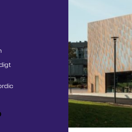
n
digt
ordic
nkedin
 Facebook
e on Twitter
hare on Pinterest