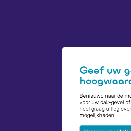
Geef uw g
hoogwaardi
Benieuwd naar de mo
voor uw dak-gevel of 
heel graag uitleg ove
mogelijkheden.