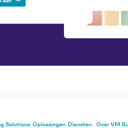
n aan
g Solutions
Oplossingen
Diensten
Over VM Bui