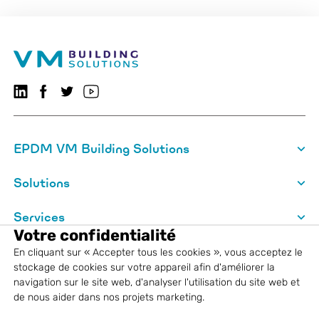
Suivez-nous sur LinkedIn
Suivez-nous sur Facebook
VMBSO.general.social.twitter.follow
Visitez notre chaîne YouTube
EPDM VM Building Solutions
Solutions
Services
Votre confidentialité
A propos de VM Building Solutions
En cliquant sur « Accepter tous les cookies », vous acceptez le
stockage de cookies sur votre appareil afin d'améliorer la
navigation sur le site web, d'analyser l'utilisation du site web et
Informations légales
de nous aider dans nos projets marketing.