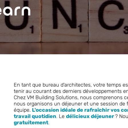
earn
En tant que bureau d'architectes, votre temps est 
tenir au courant des derniers développements en
Chez VM Building Solutions, nous comprenons ce
nous organisons un déjeuner et une session de 
équipe.
L'occasion idéale de rafraîchir vos 
travail quotidien
.
Le
délicieux déjeuner
? Nou
gratuitement
.