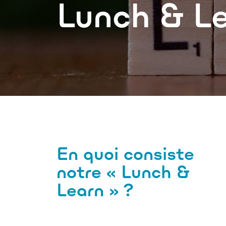
Lunch & L
En quoi consiste
notre « Lunch &
Learn » ?