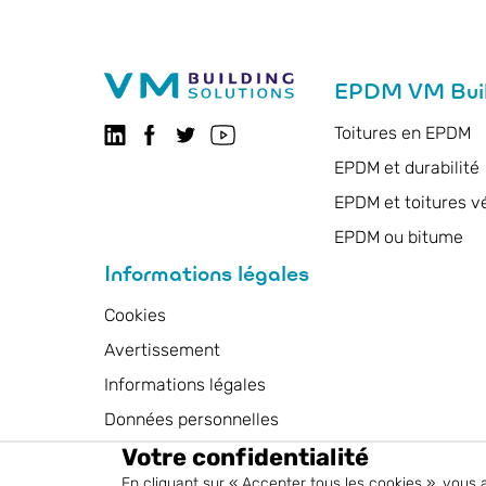
EPDM VM Build
Toitures en EPDM
Suivez-nous sur LinkedIn
Suivez-nous sur Facebook
VMBSO.general.social.twitter.follow
Visitez notre chaîne YouTube
EPDM et durabilité
EPDM et toitures v
EPDM ou bitume
Informations légales
Cookies
Avertissement
Informations légales
Données personnelles
Votre confidentialité
Conditions générales
En cliquant sur « Accepter tous les cookies », vous 