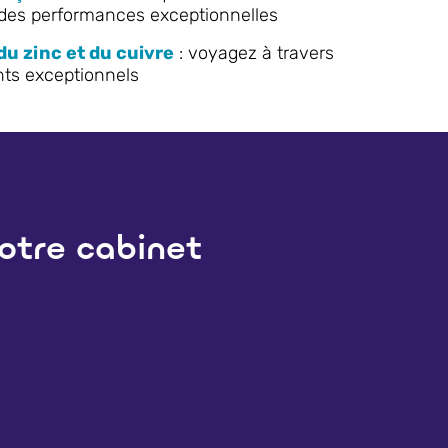
 des performances exceptionnelles
u zinc et du cuivre
: voyagez à travers
ts exceptionnels
otre cabinet