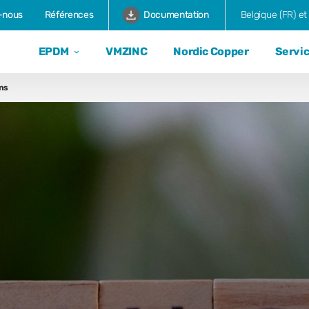
-nous
Références
Documentation
Belgique (FR) e
EPDM
VMZINC
Nordic Copper
Servi
ons