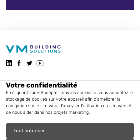
Suivez-nous sur LinkedIn
Suivez-nous sur Facebook
VMBSO.general.social.twitter.follow
Visitez notre chaîne YouTube
Votre confidentialité
EPDM VM Building Solutions
En cliquant sur « Accepter tous les cookies », vous acceptez le
stockage de cookies sur votre appareil afin d'améliorer la
Solutions
navigation sur le site web, d'analyser l'utilisation du site web et
de nous aider dans nos projets marketing.
Services
Tout autoriser
A propos de VM Building Solutions