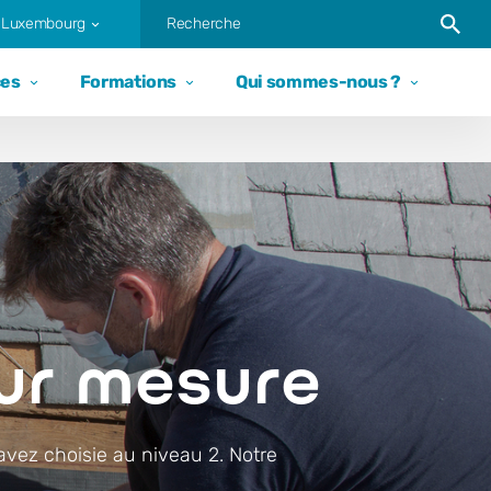
Trigger
t Luxembourg
ces
Formations
Qui sommes-nous ?
ur mesure
ez choisie au niveau 2. Notre