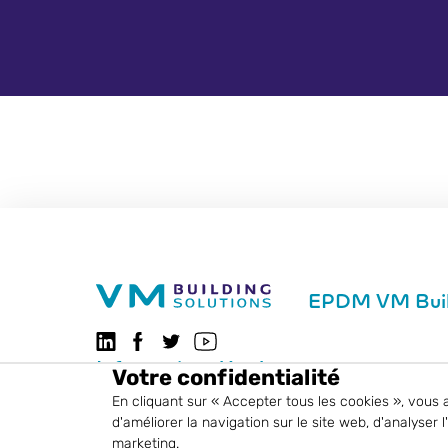
EPDM VM Build
Suivez-nous sur LinkedIn
Suivez-nous sur Facebook
VMBSO.general.social.twitter.follow
Visitez notre chaîne YouTube
Informations légales
Votre confidentialité
En cliquant sur « Accepter tous les cookies », vous 
d'améliorer la navigation sur le site web, d'analyser 
marketing.