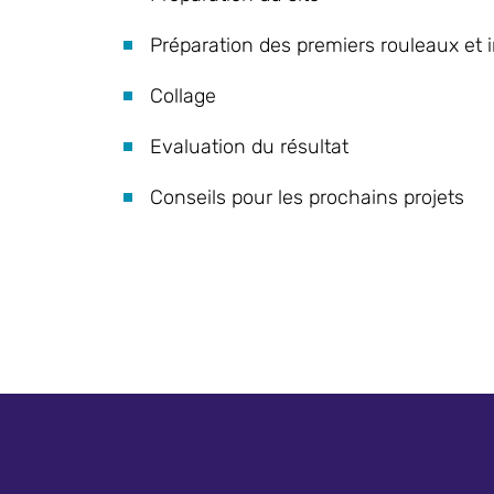
P
réparation
des premiers
rouleaux
et
Collage
E
valuation
du
résultat
C
onseils
pour les
prochains
projets