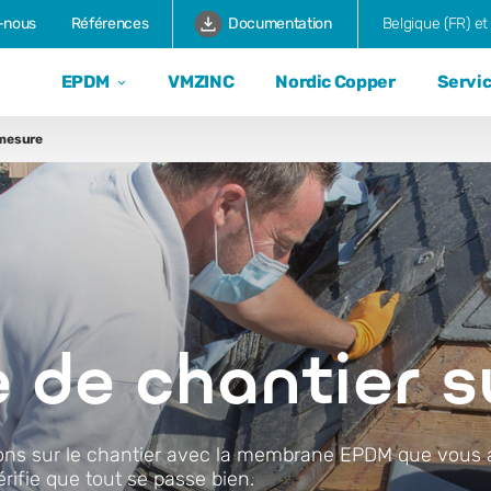
-nous
Références
Documentation
Belgique (FR) e
EPDM
VMZINC
Nordic Copper
Servi
 mesure
 de chantier s
s sur le chantier avec la membrane EPDM que vous av
érifie que tout se passe bien.