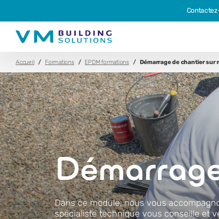
Contactez
Accueil
Formations
EPDM formations
Démarrage de chantier sur
Démarrage
Dans ce module, nous vous accompagnon
spécialiste technique vous conseille et v