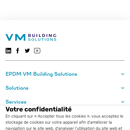
Suivez-nous sur LinkedIn
Suivez-nous sur Facebook
VMBSO.general.social.twitter.follow
Visitez notre chaîne YouTube
EPDM VM Building Solutions
Solutions
Services
Votre confidentialité
A propos de VM Building Solutions
En cliquant sur « Accepter tous les cookies », vous acceptez le
stockage de cookies sur votre appareil afin d'améliorer la
navigation sur le site web, d'analyser l'utilisation du site web et
Informations légales